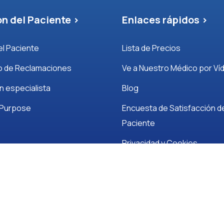
n del Paciente >
Enlaces rápidos >
el Paciente
Lista de Precios
o de Reclamaciones
Ve a Nuestro Médico por Ví
n especialista
Blog
 Purpose
Encuesta de Satisfacción d
Paciente
Privacidad y Cookies
Covid-19