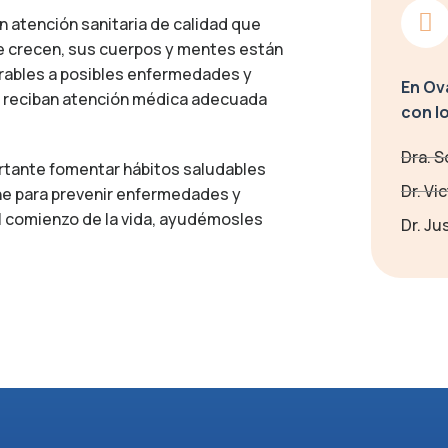
n atención sanitaria de calidad que
e crecen, sus cuerpos y mentes están
erables a posibles enfermedades y
En Ov
s reciban atención médica adecuada
con l
Dra. S
rtante fomentar hábitos saludables
Dr. Vi
ne para prevenir enfermedades y
el comienzo de la vida, ayudémosles
Dr. Ju