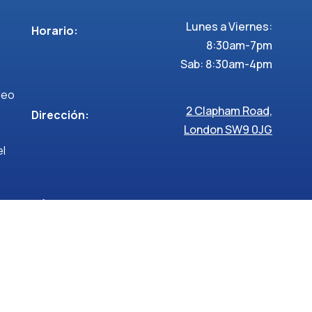
Lunes a Viernes:
Horario:
8:30am-7pm
Sab: 8:30am-4pm
deo
2 Clapham Road,
Dirección:
London SW9 0JG
el
Síguenos >